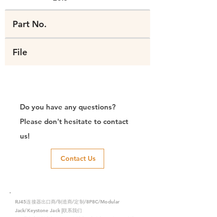
Part No.
File
Do you have any questions?
Please don't hesitate to contact
us!
Contact Us
RJ45连接器出口商/制造商/定制/8P8C/Modular
Jack/Keystone Jack |联系我们