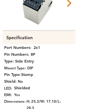
N39Ax-025 047 B.png
N39Ax-025 047 A
Specification
Port Numbers:
2x1
Pin Numbers:
8P
Type:
Side Entry
Mount Type:
DIP
Pin Type:
Stamp
Shield:
No
Shielded
LED:
EMI:
Yes
Dimensions:
H: 25.3/W: 17.10/L:
28.3