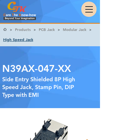
Products
PCB Jack
Modular Jack
>
>
>
>
High Speed Jack
N39AX-047-XX
Side Entry Shielded 8P High
Speed Jack, Stamp Pin, DIP
Type with EMI