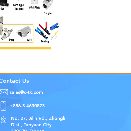
Contact Us
sales@c-tk.com
+886-3-4630873
No. 27, Jilin Rd., Zhongli
Dist., Taoyuan City