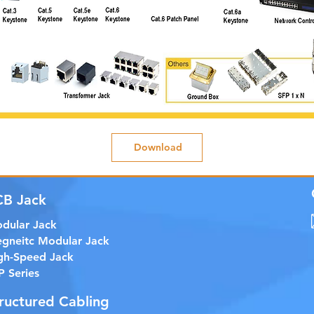
Download
CB Jack
dular Jack
gneitc Modular Jack
gh-Speed Jack
P Series
ructured Cabling