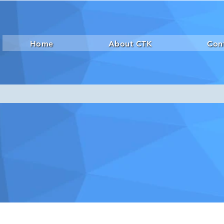
Home
About CTK
Con