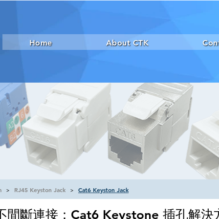
Home
About CTK
Con
m
RJ45 Keyston Jack
Cat6 Keyston Jack
>
>
不間斷連接：Cat6 Keystone 插孔