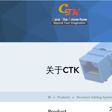
关于CTK
Products
Structure Cabling Syste
>
>
Product