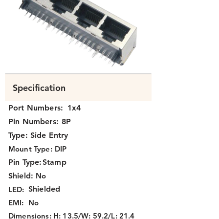
K3T1X-012.png
Specification
Port Numbers:
1x4
Pin Numbers:
8P
Type:
Side Entry
Mount Type:
DIP
Pin Type:
Stamp
Shield:
No
Shielded
LED:
EMI:
No
Dimensions:
H: 13.5/W: 59.2/L: 21.4