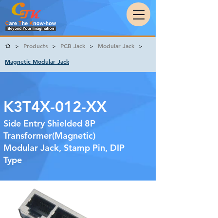
Products
PCB Jack
Modular Jack
>
>
>
>
Magnetic Modular Jack
K3T4X-012-XX
Side Entry Shielded 8P
Transformer(Magnetic)
Modular Jack, Stamp Pin, DIP
Type