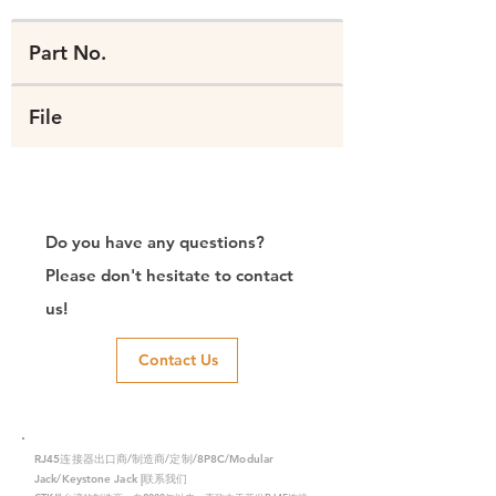
Part No.
File
Do you have any questions?
Please don't hesitate to contact
us!
Contact Us
RJ45连接器出口商/制造商/定制/8P8C/Modular
Jack/Keystone Jack |联系我们