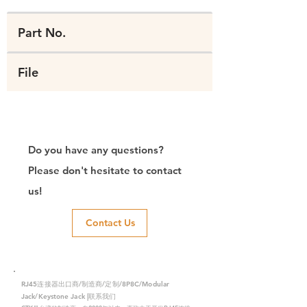
Part No.
File
Do you have any questions?
Please don't hesitate to contact
us!
Contact Us
RJ45连接器出口商/制造商/定制/8P8C/Modular
Jack/Keystone Jack |联系我们