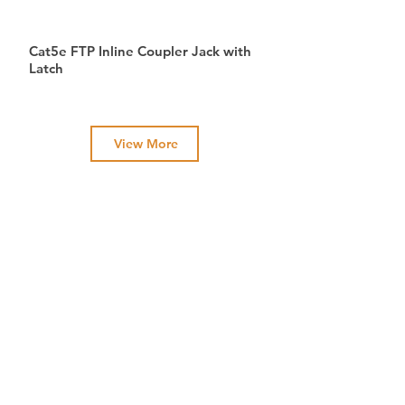
Cat5e FTP Inline Coupler Jack with
Latch
View More
Do you have any questions?
Please don't hesitate to contact
us!
Contact Us