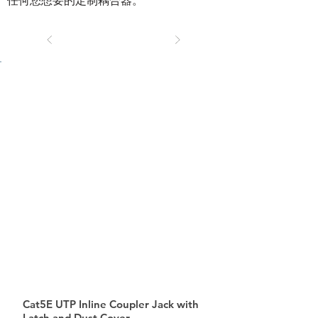
任何您想要的定制耦合器。
Cat5E UTP Inline Coupler Jack with
Latch and Dust Cover