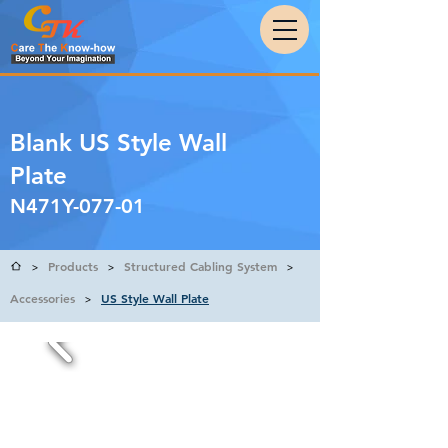
Blank US Style Wall
Plate
N471Y-077-01
Products
Structured Cabling System
>
>
>
Accessories
US Style Wall Plate
>