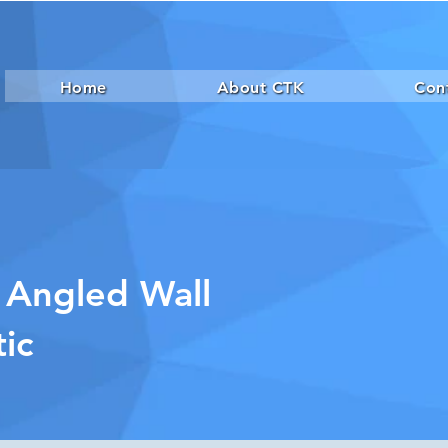
Home
About CTK
Con
 Angled Wall
ic