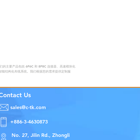
要产品包括 6P6C 和 8P8C 连接器、高速模块化
赖的智能结构化布线系统。我们根据您的需求提供定制服
Contact Us
sales@c-tk.com
+886-3-4630873
No. 27, Jilin Rd., Zhongli