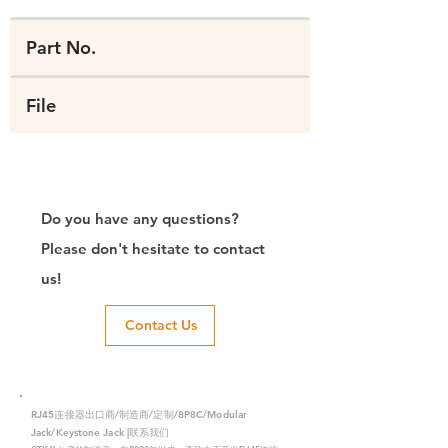
Part No.
File
Do you have any questions?
Please don't hesitate to contact
us!
Contact Us
RJ45连接器出口商/制造商/定制/8P8C/Modular
Jack/Keystone Jack |联系我们