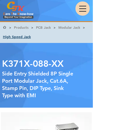
Products
PCB Jack
Modular Jack
>
>
>
>
High Speed Jack
K371X-088-XX
Side Entry Shielded 8P Single
Port Modular Jack, Cat.6A,
Stamp Pin, DIP Type, Sink
Type with EMI