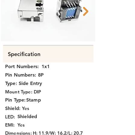
Specification
Port Numbers:
1x1
Pin Numbers:
8P
Type:
Side Entry
Mount Type:
DIP
Pin Type:
Stamp
Shield:
Yes
Shielded
LED:
EMI:
Yes
Dimensions:
H: 11.9/W: 16.2/L: 20.7